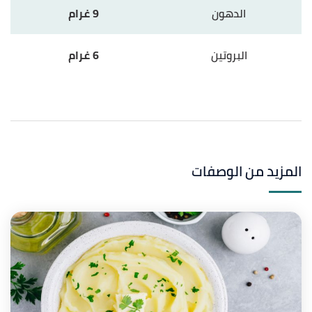
الدهون
9 غرام
البروتين
6 غرام
المزيد من الوصفات